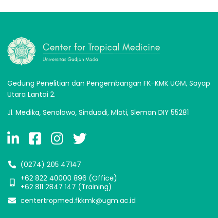
Gedung Penelitian dan Pengembangan FK-KMK UGM, Sayap
Utara Lantai 2.
Jl. Medika, Senolowo, Sinduadi, Mlati, Sleman DIY 55281
(0274) 205 47147
+62 822 40000 896‬ (Office)
+62 811 2847 147 (Training)
centertropmed.fkkmk@ugm.ac.id