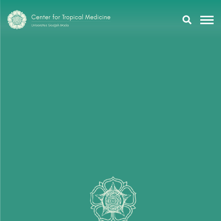
Research
Training
Tropmeducation
About Us
Tropmed Update