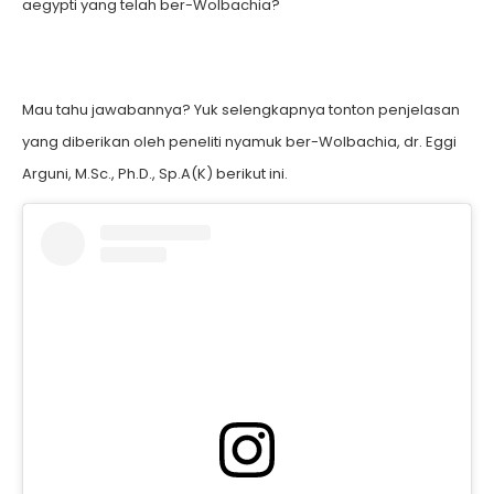
aegypti yang telah ber-Wolbachia?
Mau tahu jawabannya? Yuk selengkapnya tonton penjelasan
yang diberikan oleh peneliti nyamuk ber-Wolbachia, dr. Eggi
Arguni, M.Sc., Ph.D., Sp.A(K) berikut ini.