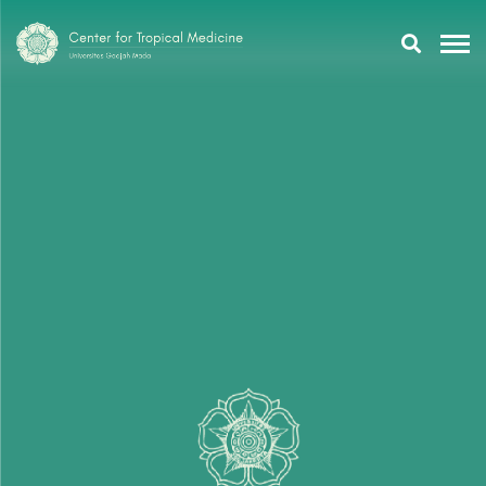
Research
Training
Tropmeducation
About Us
Tropmed Update