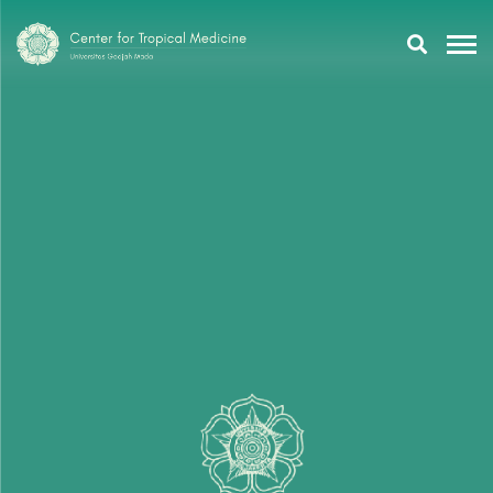
Research
Training
Tropmeducation
About Us
Tropmed Update