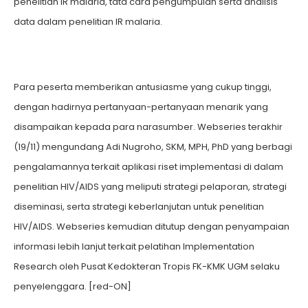
penelitian IR malaria, tata cara pengumpulan serta analisis
data dalam penelitian IR malaria.
Para peserta memberikan antusiasme yang cukup tinggi,
dengan hadirnya pertanyaan-pertanyaan menarik yang
disampaikan kepada para narasumber. Webseries terakhir
(19/11) mengundang Adi Nugroho, SKM, MPH, PhD yang berbagi
pengalamannya terkait aplikasi riset implementasi di dalam
penelitian HIV/AIDS yang meliputi strategi pelaporan, strategi
diseminasi, serta strategi keberlanjutan untuk penelitian
HIV/AIDS. Webseries kemudian ditutup dengan penyampaian
informasi lebih lanjut terkait pelatihan Implementation
Research oleh Pusat Kedokteran Tropis FK-KMK UGM selaku
penyelenggara. [red-ON]