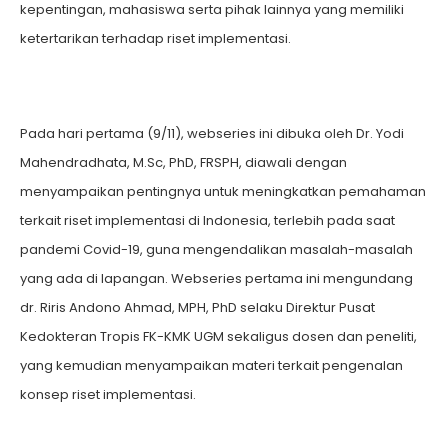
kepentingan, mahasiswa serta pihak lainnya yang memiliki
ketertarikan terhadap riset implementasi.
Pada hari pertama (9/11), webseries ini dibuka oleh Dr. Yodi
Mahendradhata, M.Sc, PhD, FRSPH, diawali dengan
menyampaikan pentingnya untuk meningkatkan pemahaman
terkait riset implementasi di Indonesia, terlebih pada saat
pandemi Covid-19, guna mengendalikan masalah-masalah
yang ada di lapangan. Webseries pertama ini mengundang
dr. Riris Andono Ahmad, MPH, PhD selaku Direktur Pusat
Kedokteran Tropis FK-KMK UGM sekaligus dosen dan peneliti,
yang kemudian menyampaikan materi terkait pengenalan
konsep riset implementasi.