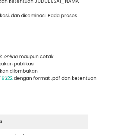
 dan ketentuan JUDUL ESAI_NAMA
asi, dan diseminasi. Pada proses
ik
online
maupun cetak
ukan publikasi
akan dilombakan
HTBS22
dengan format .pdf dan ketentuan
a