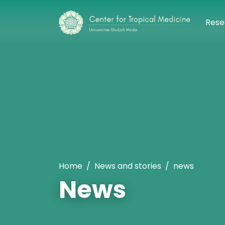
Rese
Home
News and stories
news
News