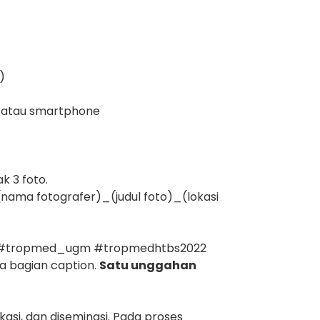
)
e, atau smartphone
k 3 foto.
(nama fotografer)_(judul foto)_(lokasi
agar #tropmed_ugm #tropmedhtbs2022
a bagian caption.
Satu unggahan
asi, dan diseminasi. Pada proses