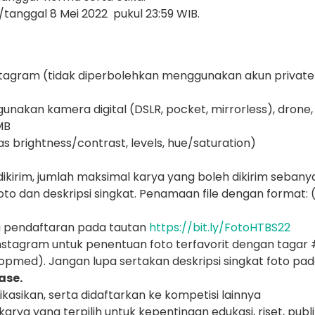
/tanggal 8 Mei 2022 pukul 23:59 WIB.
tagram (tidak diperbolehkan menggunakan akun private
unakan kamera digital (DSLR, pocket, mirrorless), dron
 MB
s brightness/contrast, levels, hue/saturation)
ikirim, jumlah maksimal karya yang boleh dikirim sebanya
to dan deskripsi singkat. Penamaan file dengan format: 
ka pendaftaran pada tautan
https://bit.ly/FotoHTBS22
 Instagram untuk penentuan foto terfavorit dengan t
med). Jangan lupa sertakan deskripsi singkat foto pad
ase.
ikasikan, serta didaftarkan ke kompetisi lainnya
 yang terpilih untuk kepentingan edukasi, riset, publik