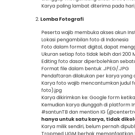
Karya paling lambat diterima pada hari
Lomba Fotografi
Peserta wajib membuka akses akun Ins
Lokasi pengambilan foto di Indonesia
Foto dalam format digital, dapat mengg
Ukuran setiap foto tidak lebih dari 200
Editing foto dasar diperbolehkan sebata
Format file dalam bentuk .JPEG/.JPG
Pendaftaran dilakukan per karya yang d
Karya foto wajib mencantumkan judul fo
foto).jpg
Karya dikirimkan ke: Google form keti
Kemudian karya diunggah di platform
#santunTB dan mention IG (@centertrop
hanya untuk satu karya, tidak dikol
Karya milik sendiri, belum pernah dipubl
Tropmed UGM berhak memanfaatkan karya