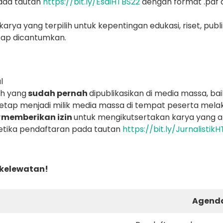
pada tautan
https://bit.ly/EsaiHTBS22
dengan format .pdf
 yang terpilih untuk kepentingan edukasi, riset, publik
tap dicantumkan.
l
h yang
sudah pernah
dipublikasikan di media massa, ba
tetap menjadi milik media massa di tempat peserta melak
r
memberikan izin
untuk mengikutsertakan karya yang 
ketika pendaftaran pada tautan
https://bit.ly/Jurnalistik
 kelewatan!
Agend