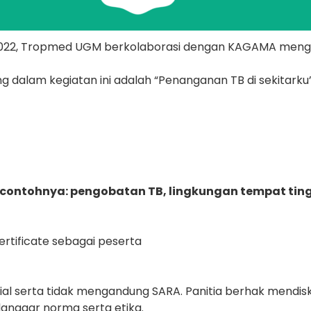
 2022, Tropmed UGM berkolaborasi dengan KAGAMA mengad
g dalam kegiatan ini adalah “Penanganan TB di sekitarku”
(contohnya: pengobatan TB, lingkungan tempat tin
rtificate sebagai peserta
l serta tidak mengandung SARA. Panitia berhak mendiskua
anggar norma serta etika.